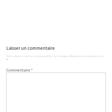
Laisser un commentaire
Votre adresse e-mail ne sera pas publiée.
Les champs obligatoires sont indiqués avec
*
Commentaire
*