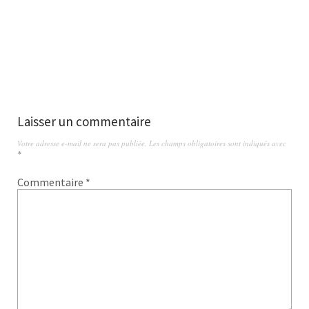
Laisser un commentaire
Votre adresse e-mail ne sera pas publiée.
Les champs obligatoires sont indiqués avec
*
Commentaire
*